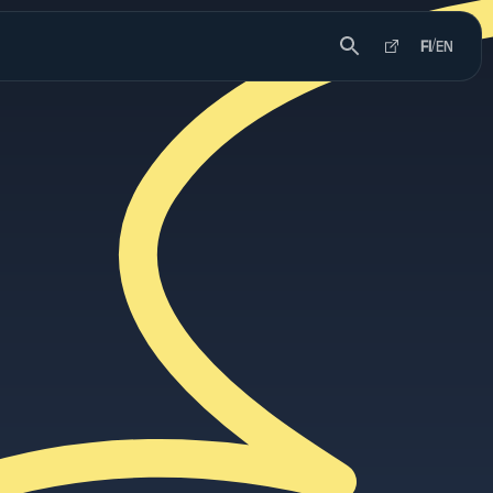
FI
/
EN