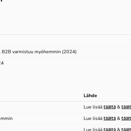
19, B2B varmistuu myöhemmin (2024)
24
Lähde
Lue lisää
täältä
&
tääl
emmin
Lue lisää
täältä
&
tääl
Lue lisää
täältä
&
tääl