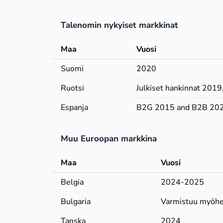
Talenomin nykyiset markkinat
Maa
Vuosi
Suomi
2020
Ruotsi
Julkiset hankinnat 20
Espanja
B2G 2015 and B2B 20
Muu Euroopan markkina
Maa
Vuosi
Belgia
2024-2025
Bulgaria
Varmistuu myöh
Tanska
2024