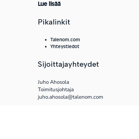
Lue lisää
Pikalinkit
Talenom.com
Yhteystiedot
Sijoittajayhteydet
Juho Ahosola
Toimitusjohtaja
juho.ahosola@talenom.com
Kaikki yhteydet
© 2026 Talenom Oyj
Tietosuojaseloste
Eettinen ohjesääntö
Whist