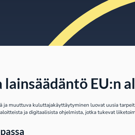
ja lainsäädäntö EU:n a
ä ja muuttuva kuluttajakäyttäytyminen luovat uusia tarpeita 
ialoitteista ja digitaalisista ohjelmista, jotka tukevat lii
opassa