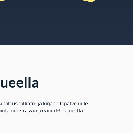
lueella
taloushallinto- ja kirjanpitopalveluille.
ketoimintamme kasvunäkymiä EU-alueella.