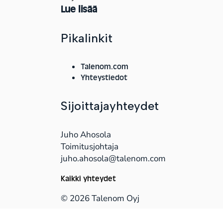
Lue lisää
Pikalinkit
Talenom.com
Yhteystiedot
Sijoittajayhteydet
Juho Ahosola
Toimitusjohtaja
juho.ahosola@talenom.com
Kaikki yhteydet
© 2026 Talenom Oyj
Tietosuojaseloste
Eettinen ohjesääntö
Whist